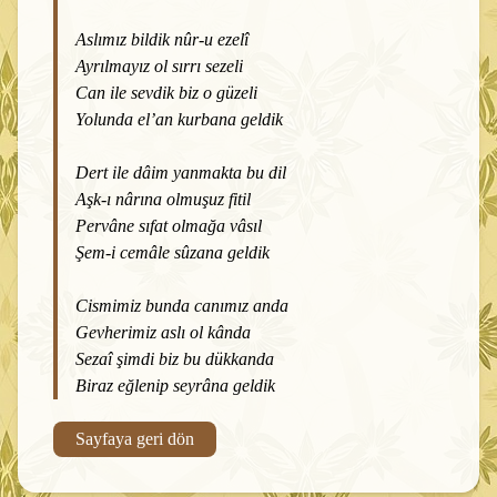
Aslımız bildik nûr-u ezelî
Ayrılmayız ol sırrı sezeli
Can ile sevdik biz o güzeli
Yolunda el’an kurbana geldik
Dert ile dâim yanmakta bu dil
Aşk-ı nârına olmuşuz fitil
Pervâne sıfat olmağa vâsıl
Şem-i cemâle sûzana geldik
Cismimiz bunda canımız anda
Gevherimiz aslı ol kânda
Sezaî şimdi biz bu dükkanda
Biraz eğlenip seyrâna geldik
Sayfaya geri dön