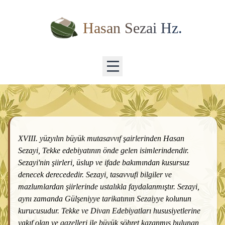
Hasan Sezai Hz.
XVIII. yüzyılın büyük mutasavvıf şairlerinden Hasan
Sezayi, Tekke edebiyatının önde gelen isimlerindendir.
Sezayi'nin şiirleri, üslup ve ifade bakımından kusursuz
denecek derecededir. Sezayi, tasavvufi bilgiler ve
mazlumlardan şiirlerinde ustalıkla faydalanmıştır. Sezayi,
aynı zamanda Gülşeniyye tarikatının Sezaiyye kolunun
kurucusudur. Tekke ve Divan Edebiyatları hususiyetlerine
vakıf olan ve gazelleri ile büyük şöhret kazanmış bulunan