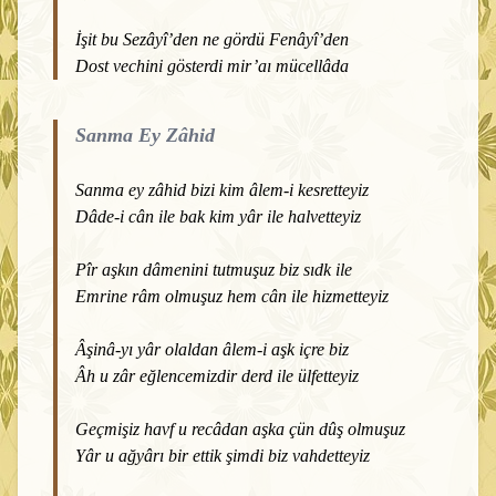
İşit bu Sezâyî’den ne gördü Fenâyî’den
Dost vechini gösterdi mir’aı mücellâda
Sanma Ey Zâhid
Sanma ey zâhid bizi kim âlem-i kesretteyiz
Dâde-i cân ile bak kim yâr ile halvetteyiz
Pîr aşkın dâmenini tutmuşuz biz sıdk ile
Emrine râm olmuşuz hem cân ile hizmetteyiz
Âşinâ-yı yâr olaldan âlem-i aşk içre biz
Âh u zâr eğlencemizdir derd ile ülfetteyiz
Geçmişiz havf u recâdan aşka çün dûş olmuşuz
Yâr u ağyârı bir ettik şimdi biz vahdetteyiz