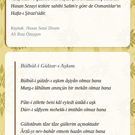
Hasan Sezayi tezkire sahibi Salim'e göre de Osmanlılar'ın
Hafız-ı Şirazi'sidir.
Kaynak: Hasan Sezai Divanı
Ali Rıza Özuygun
Bülbül-i Gülzar-ı Aşkım
Bülbül-i gülzâr-ı aşkım âşiyân olmaz bana
Murg-ı lâhûtum anınçün bir mekân olmaz bana
Pûte-i zillette beni kâl eyledi üstâd-ı aşk
Dürr-i sâfiyem mehekk-i imtihân olmaz bana
Gülistânım tâze tâze güllerim açmaktadır
Ârzû-yı nev-bahâr etmem hazân olmaz bana