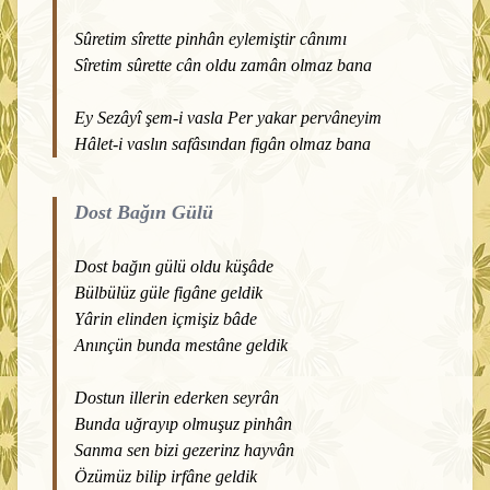
Sûretim sîrette pinhân eylemiştir cânımı
Sîretim sûrette cân oldu zamân olmaz bana
Ey Sezâyî şem-i vasla Per yakar pervâneyim
Hâlet-i vaslın safâsından figân olmaz bana
Dost Bağın Gülü
Dost bağın gülü oldu küşâde
Bülbülüz güle figâne geldik
Yârin elinden içmişiz bâde
Anınçün bunda mestâne geldik
Dostun illerin ederken seyrân
Bunda uğrayıp olmuşuz pinhân
Sanma sen bizi gezerinz hayvân
Özümüz bilip irfâne geldik