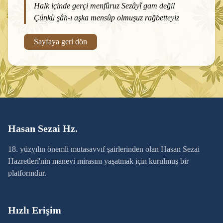
Halk içinde gerçi menfûruz Sezâyî gam değil
Çünkü şâh-ı aşka mensûp olmuşuz rağbetteyiz
Sayfaya geri dön
Hasan Sezai Hz.
18. yüzyılın önemli mutasavvıf şairlerinden olan Hasan Sezai
Hazretleri'nin manevi mirasını yaşatmak için kurulmuş bir
platformdur.
Hızlı Erişim