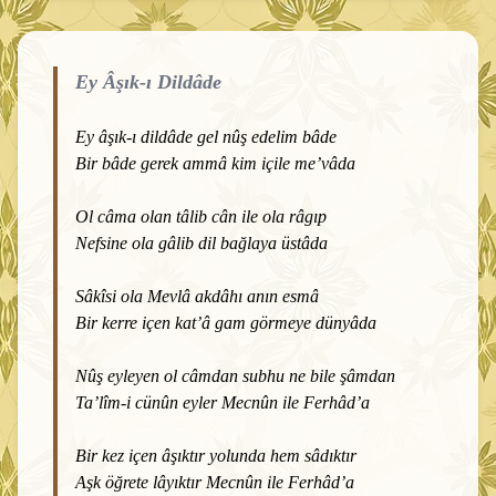
Ey Âşık-ı Dildâde
Ey âşık-ı dildâde gel nûş edelim bâde
Bir bâde gerek ammâ kim içile me’vâda
Ol câma olan tâlib cân ile ola râgıp
Nefsine ola gâlib dil bağlaya üstâda
Sâkîsi ola Mevlâ akdâhı anın esmâ
Bir kerre içen kat’â gam görmeye dünyâda
Nûş eyleyen ol câmdan subhu ne bile şâmdan
Ta’lîm-i cünûn eyler Mecnûn ile Ferhâd’a
Bir kez içen âşıktır yolunda hem sâdıktır
Aşk öğrete lâyıktır Mecnûn ile Ferhâd’a