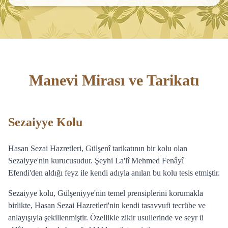
Manevi Mirası ve Tarikatı
Hasan Sezai Hazretleri’nin Tarikatı ve Silsilesi
Sezaiyye Kolu
Hasan Sezai Hazretleri, Gülşenî tarikatının bir kolu olan
Sezaiyye'nin kurucusudur. Şeyhi La'lî Mehmed Fenâyî
Efendi'den aldığı feyz ile kendi adıyla anılan bu kolu tesis etmiştir.
Sezaiyye kolu, Gülşeniyye'nin temel prensiplerini korumakla
birlikte, Hasan Sezai Hazretleri'nin kendi tasavvufi tecrübe ve
anlayışıyla şekillenmiştir. Özellikle zikir usullerinde ve seyr ü