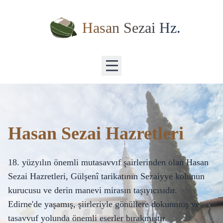
Hasan Sezai Hz.
Hasan Sezai Hazretleri
18. yüzyılın önemli mutasavvıf şairlerinden olan Hasan
Sezai Hazretleri, Gülşenî tarikatının Sezaiyye kolunun
kurucusu ve derin manevi mirasın taşıyıcısıdır.
Edirne'de yaşamış, şiirleriyle gönüllere dokunmuş ve
tasavvuf yolunda önemli eserler bırakmıştır.