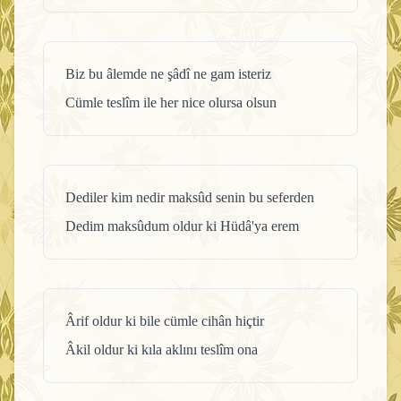
Biz bu âlemde ne şâdî ne gam isteriz
Cümle teslîm ile her nice olursa olsun
Dediler kim nedir maksûd senin bu seferden
Dedim maksûdum oldur ki Hüdâ'ya erem
Ârif oldur ki bile cümle cihân hiçtir
Âkil oldur ki kıla aklını teslîm ona