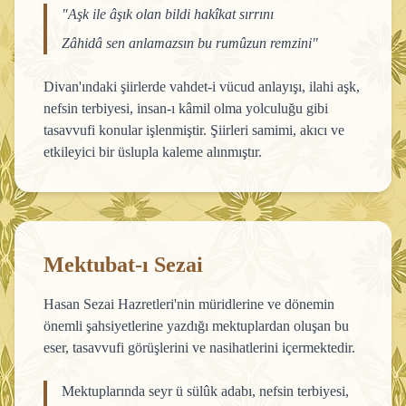
"Aşk ile âşık olan bildi hakîkat sırrını
Zâhidâ sen anlamazsın bu rumûzun remzini"
Divan'ındaki şiirlerde vahdet-i vücud anlayışı, ilahi aşk,
nefsin terbiyesi, insan-ı kâmil olma yolculuğu gibi
tasavvufi konular işlenmiştir. Şiirleri samimi, akıcı ve
etkileyici bir üslupla kaleme alınmıştır.
Mektubat-ı Sezai
Hasan Sezai Hazretleri'nin müridlerine ve dönemin
önemli şahsiyetlerine yazdığı mektuplardan oluşan bu
eser, tasavvufi görüşlerini ve nasihatlerini içermektedir.
Mektuplarında seyr ü sülûk adabı, nefsin terbiyesi,