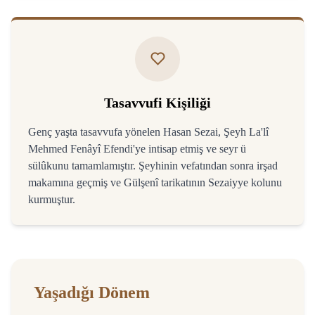
Tasavvufi Kişiliği
Genç yaşta tasavvufa yönelen Hasan Sezai, Şeyh La'lî
Mehmed Fenâyî Efendi'ye intisap etmiş ve seyr ü
sülûkunu tamamlamıştır. Şeyhinin vefatından sonra irşad
makamına geçmiş ve Gülşenî tarikatının Sezaiyye kolunu
kurmuştur.
Yaşadığı Dönem