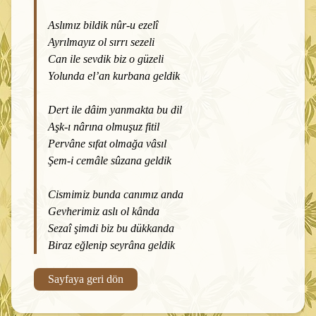
Aslımız bildik nûr-u ezelî
Ayrılmayız ol sırrı sezeli
Can ile sevdik biz o güzeli
Yolunda el’an kurbana geldik
Dert ile dâim yanmakta bu dil
Aşk-ı nârına olmuşuz fitil
Pervâne sıfat olmağa vâsıl
Şem-i cemâle sûzana geldik
Cismimiz bunda canımız anda
Gevherimiz aslı ol kânda
Sezaî şimdi biz bu dükkanda
Biraz eğlenip seyrâna geldik
Sayfaya geri dön