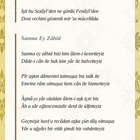
İşit bu Sezâyî’den ne gördü Fenâyî’den
Dost vechini gösterdi mir’aı mücellâda
Sanma Ey Zâhid
Sanma ey zâhid bizi kim âlem-i kesretteyiz
Dâde-i cân ile bak kim yâr ile halvetteyiz
Pîr aşkın dâmenini tutmuşuz biz sıdk ile
Emrine râm olmuşuz hem cân ile hizmetteyiz
Âşinâ-yı yâr olaldan âlem-i aşk içre biz
Âh u zâr eğlencemizdir derd ile ülfetteyiz
Geçmişiz havf u recâdan aşka çün dûş olmuşuz
Yâr u ağyârı bir ettik şimdi biz vahdetteyiz