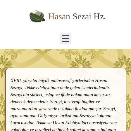
Hasan Sezai Hz.
XVIII. yüzyılın büyük mutasavvıf şairlerinden Hasan
Sezayi, Tekke edebiyatının önde gelen isimlerindendir.
Sezayi'nin şiirleri, üslup ve ifade bakımından kusursuz
denecek derecededir. Sezayi, tasavvufi bilgiler ve
mazlumlardan şiirlerinde ustalıkla faydalanmıştır. Sezayi,
aynı zamanda Gülşeniyye tarikatının Sezaiyye kolunun
kurucusudur. Tekke ve Divan Edebiyatları hususiyetlerine
vakıf olan ve gazelleri ile büyük şöhret kazanmış bulunan