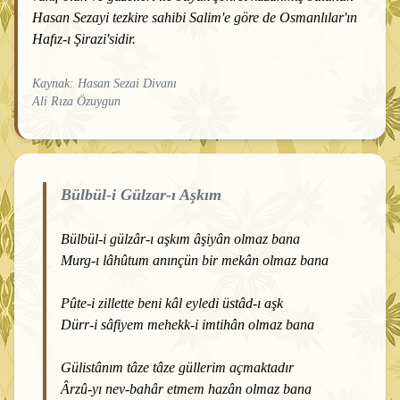
Hasan Sezayi tezkire sahibi Salim'e göre de Osmanlılar'ın
Hafız-ı Şirazi'sidir.
Kaynak: Hasan Sezai Divanı
Ali Rıza Özuygun
Bülbül-i Gülzar-ı Aşkım
Bülbül-i gülzâr-ı aşkım âşiyân olmaz bana
Murg-ı lâhûtum anınçün bir mekân olmaz bana
Pûte-i zillette beni kâl eyledi üstâd-ı aşk
Dürr-i sâfiyem mehekk-i imtihân olmaz bana
Gülistânım tâze tâze güllerim açmaktadır
Ârzû-yı nev-bahâr etmem hazân olmaz bana