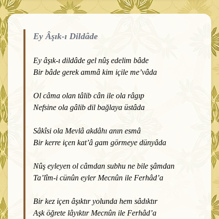
Ey Âşık-ı Dildâde
Ey âşık-ı dildâde gel nûş edelim bâde
Bir bâde gerek ammâ kim içile me’vâda
Ol câma olan tâlib cân ile ola râgıp
Nefsine ola gâlib dil bağlaya üstâda
Sâkîsi ola Mevlâ akdâhı anın esmâ
Bir kerre içen kat’â gam görmeye dünyâda
Nûş eyleyen ol câmdan subhu ne bile şâmdan
Ta’lîm-i cünûn eyler Mecnûn ile Ferhâd’a
Bir kez içen âşıktır yolunda hem sâdıktır
Aşk öğrete lâyıktır Mecnûn ile Ferhâd’a