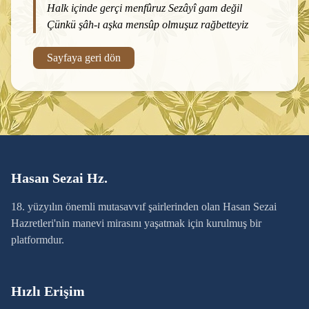
Halk içinde gerçi menfûruz Sezâyî gam değil
Çünkü şâh-ı aşka mensûp olmuşuz rağbetteyiz
Sayfaya geri dön
Hasan Sezai Hz.
18. yüzyılın önemli mutasavvıf şairlerinden olan Hasan Sezai
Hazretleri'nin manevi mirasını yaşatmak için kurulmuş bir
platformdur.
Hızlı Erişim