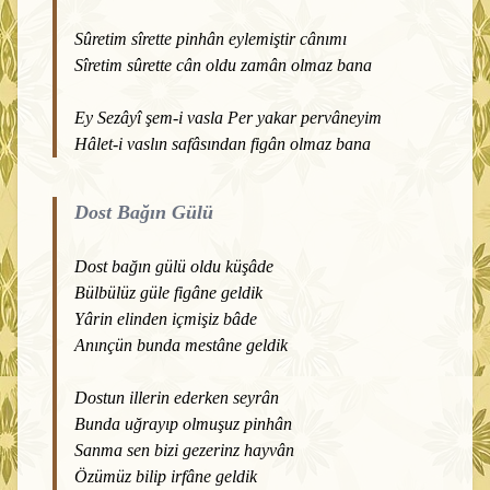
Sûretim sîrette pinhân eylemiştir cânımı
Sîretim sûrette cân oldu zamân olmaz bana
Ey Sezâyî şem-i vasla Per yakar pervâneyim
Hâlet-i vaslın safâsından figân olmaz bana
Dost Bağın Gülü
Dost bağın gülü oldu küşâde
Bülbülüz güle figâne geldik
Yârin elinden içmişiz bâde
Anınçün bunda mestâne geldik
Dostun illerin ederken seyrân
Bunda uğrayıp olmuşuz pinhân
Sanma sen bizi gezerinz hayvân
Özümüz bilip irfâne geldik